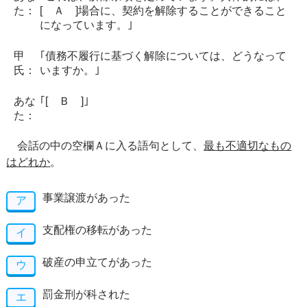
た：
[ Ａ ]場合に、契約を解除することができること
になっています。｣
甲
｢債務不履行に基づく解除については、どうなって
氏：
いますか。｣
あな
｢[ Ｂ ]｣
た：
会話の中の空欄Ａに入る語句として、
最も不適切なもの
はどれか
。
事業譲渡があった
ア
支配権の移転があった
イ
破産の申立てがあった
ウ
罰金刑が科された
エ