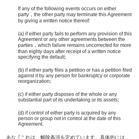
If any of the following events occurs on either
party，the other party may terminate this Agreement
by giving a written notice thereof:
(a) if either party fails to perform any provision of this
Agreement or any other agreements between the
parties，which failure remains uncorrected for more
than eighty days after receipt of a written notice
specifying the default;
(b) if either party files a petition or has a petition filed
against it by any person for bankruptcy or corporate
reorganization;
(c) if either party disposes of the whole or any
substantial part of its undertaking or its assets;
(d) if control of either party is acquired by any
person or group not in control at the date of this
Agreement.
あな
｢これは、解除条項を定めています。具体的には、